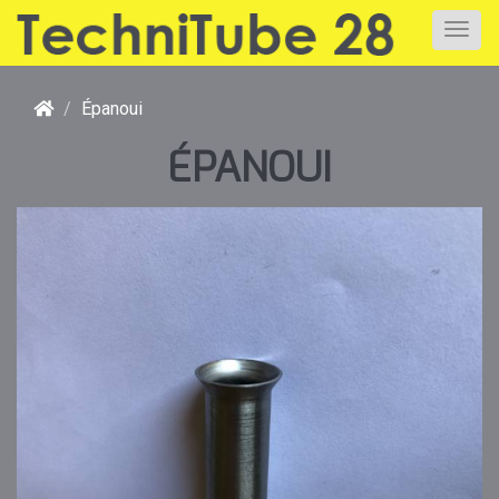
Épanoui
ÉPANOUI